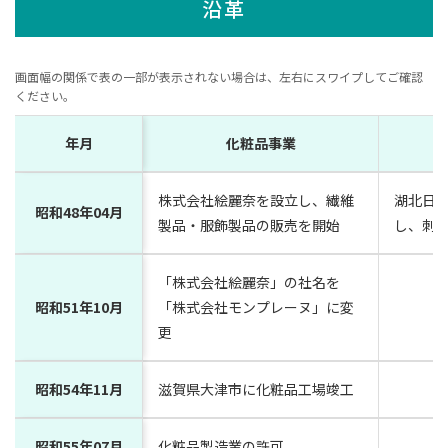
沿革
画面幅の関係で表の一部が表示されない場合は、左右にスワイプしてご確認
ください。
年月
化粧品事業
株式会社絵麗奈を設立し、繊維
湖北日
昭和48年04月
製品・服飾製品の販売を開始
し、刺
「株式会社絵麗奈」の社名を
昭和51年10月
「株式会社モンプレーヌ」に変
更
昭和54年11月
滋賀県大津市に化粧品工場竣工
昭和55年07月
化粧品製造業の許可